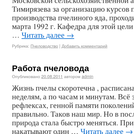
Московской сельскохозяйственной а
Тимирязева за организацию курсов 
производства пчелиного яда, проход
марта 1992 г. Кафедра для этой цел
…
Читать далее
→
Рубрика:
Пчеловодство
|
Добавить комментарий
Работа пчеловода
Опубликовано
20.08.2011
автором
admin
Жизнь пчелы скоротечна , расписана
неделям, а по часам и минутам. Всё 
рефлексах, генной памяти поколени
правильно. Таков наш мир. Но в пос
природа стала быстро меняться. Пр
накатывают один …
Читать далее
→