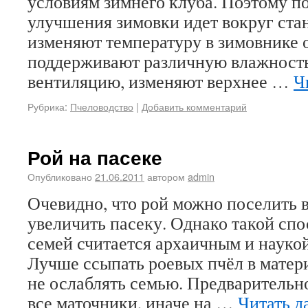
условиям зимнего клуба. Поэтому п
улучшения зимовки идет вокруг ста
изменяют температуру в зимовнике от
поддерживают различную влажность
вентиляцию, изменяют верхнее …
Ч
Рубрика:
Пчеловодство
|
Добавить комментарий
Рой на пасеке
Опубликовано
21.06.2011
автором
admin
Очевидно, что рой можно поселить в
увеличить пасеку. Однако такой сп
семей считается архаичным и наукой
Лучше ссыпать роевых пчёл в матер
не ослаблять семью. Предварительн
все маточники, иначе на …
Читать д