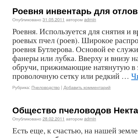
Роевня инвентарь для отлов
Опубликовано
31.05.2011
автором
admin
Роевня. Используется для снятия и 
роевых пчел (роев). Широкое распр
роевня Бутлерова. Основой ее служи
фанеры или лубка. Вверху и внизу н
обручи, прижимающие натянутую в 
проволочную сетку или редкий …
Ч
Рубрика:
Пчеловодство
|
Добавить комментарий
Общество пчеловодов Нект
Опубликовано
28.02.2011
автором
admin
Есть еще, к счастью, на нашей земле