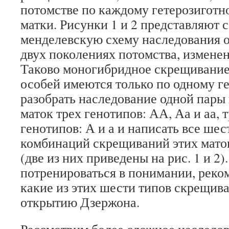
потомстве по каждому гетерозиготн
матки. Рисунки 1 и 2 представляют
менделевскую схему наследования о
двух поколениях потомства, измене
Таково моногибридное скрещивание,
особей имеются только по одному г
разобрать наследование одной пары 
маток трех генотипов: АА, Аа и аа, 
генотипов: А и а и написать все ше
комбинаций скрещиваний этих мато
(две из них приведены на рис. 1 и 2)
потренироваться в понимании, реко
какие из этих шести типов скрещив
открытию Дзержона.