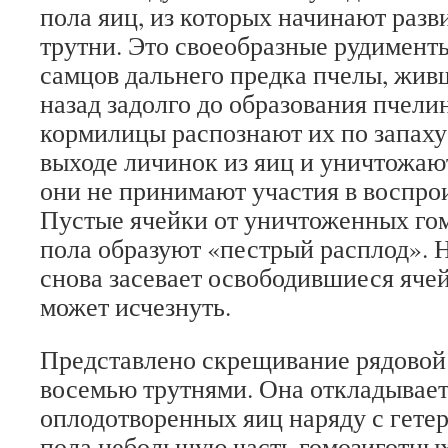
пола яиц, из которых начинают раз
трутни. Это своеобразные рудимент
самцов дальнего предка пчелы, живш
назад задолго до образования пчели
кормилицы распознают их по запаху
выходе личинок из яиц и уничтожают
они не принимают участия в воспро
Пустые ячейки от уничтоженных гом
пола образуют «пестрый расплод». 
снова засевает освободившиеся ячей
может исчезнуть.
Представлено скрещивание рядовой
восемью трутнями. Она откладывает
оплодотворенных яиц наряду с гете
пола небольшую часть гомозиготны