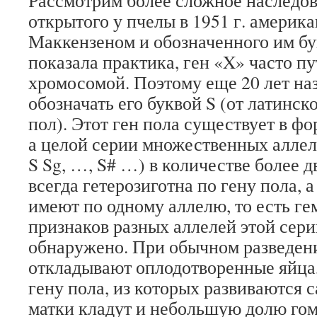
Рассмотрим более сложное наследов
открытого у пчелы в 1951 г. америк
Маккензеном и обозначенного им бу
показала практика, ген «X» часто п
хромосомой. Поэтому еще 20 лет на
обозначать его буквой S (от латинск
пол). Этот ген пола существует в фо
а целой серии множественных аллелей 
S Sg, …, S# …) в количестве более д
всегда гетерозиготна по гену пола, 
имеют по одному аллелю, то есть г
признаков разных аллелей этой сери
обнаружено. При обычном разведен
откладывают оплодотворенные яйца,
гену пола, из которых развиваются 
матки кладут и небольшую долю гом