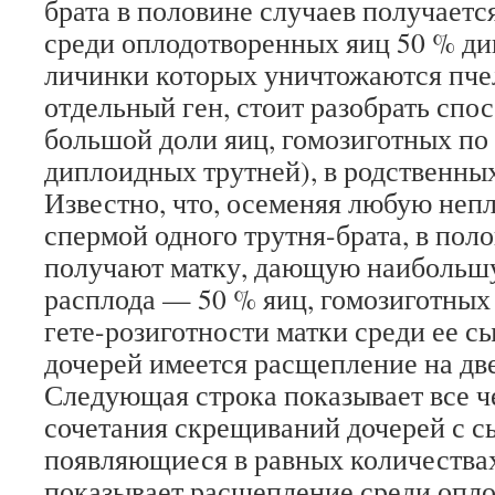
брата в половине случаев получаетс
среди оплодотворенных яиц 50 % ди
личинки которых уничтожаются пч
отдельный ген, стоит разобрать спо
большой доли яиц, гомозиготных по 
диплоидных трутней), в родственны
Известно, что, осеменяя любую неп
спермой одного трутня-брата, в пол
получают матку, дающую наибольш
расплода — 50 % яиц, гомозиготных 
гете-розиготности матки среди ее с
дочерей имеется расщепление на дв
Следующая строка показывает все 
сочетания скрещиваний дочерей с с
появляющиеся в равных количествах
показывает расщепление среди опл