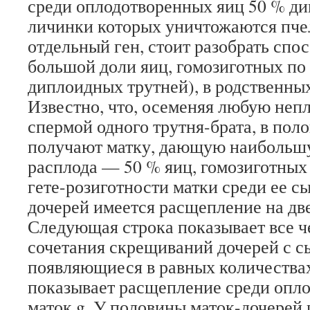
среди оплодотворенных яиц 50 % ди
личинки которых уничтожаются пч
отдельный ген, стоит разобрать спо
большой доли яиц, гомозиготных по 
диплоидных трутней), в родственны
Известно, что, осеменяя любую неп
спермой одного трутня-брата, в пол
получают матку, дающую наибольш
расплода — 50 % яиц, гомозиготных 
гете-розиготности матки среди ее с
дочерей имеется расщепление на дв
Следующая строка показывает все 
сочетания скрещиваний дочерей с с
появляющиеся в равных количествах
показывает расщепление среди опл
маток g. У половины маток-дочерей 