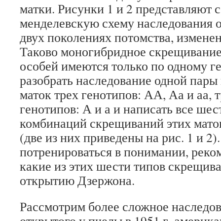
матки. Рисунки 1 и 2 представляют
менделевскую схему наследования о
двух поколениях потомства, измене
Таково моногибридное скрещивание,
особей имеются только по одному г
разобрать наследование одной пары 
маток трех генотипов: АА, Аа и аа, 
генотипов: А и а и написать все ше
комбинаций скрещиваний этих мато
(две из них приведены на рис. 1 и 2)
потренироваться в понимании, реко
какие из этих шести типов скрещив
открытию Дзержона.
Рассмотрим более сложное наследов
открытого у пчелы в 1951 г. америк