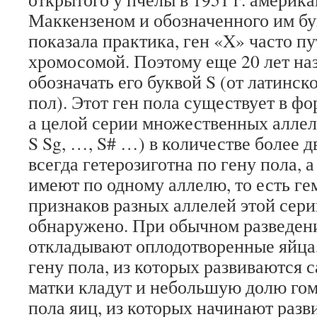
Маккензеном и обозначенного им бу
показала практика, ген «X» часто п
хромосомой. Поэтому еще 20 лет на
обозначать его буквой S (от латинск
пол). Этот ген пола существует в фо
а целой серии множественных аллелей 
S Sg, …, S# …) в количестве более д
всегда гетерозиготна по гену пола, 
имеют по одному аллелю, то есть г
признаков разных аллелей этой сери
обнаружено. При обычном разведен
откладывают оплодотворенные яйца,
гену пола, из которых развиваются 
матки кладут и небольшую долю гом
пола яиц, из которых начинают раз