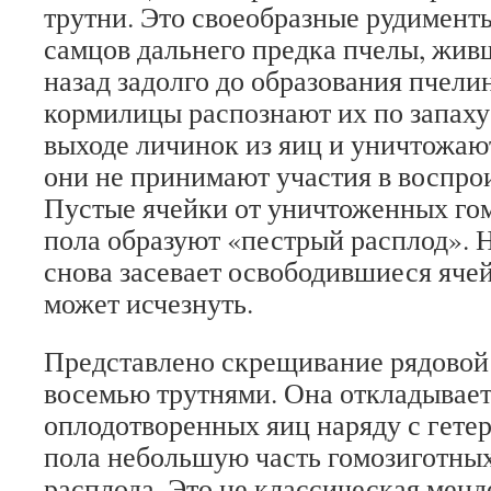
трутни. Это своеобразные рудимент
самцов дальнего предка пчелы, живш
назад задолго до образования пчели
кормилицы распознают их по запаху
выходе личинок из яиц и уничтожают
они не принимают участия в воспро
Пустые ячейки от уничтоженных гом
пола образуют «пестрый расплод». 
снова засевает освободившиеся ячей
может исчезнуть.
Представлено скрещивание рядовой
восемью трутнями. Она откладывает
оплодотворенных яиц наряду с гете
пола небольшую часть гомозиготны
расплода. Это не классическая менд